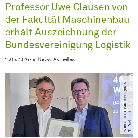
Professor Uwe Clausen von
der Fakultät Maschinenbau
erhält Auszeichnung der
Bundesvereinigung Logistik
11.05.2026
-
in
News
Aktuelles
©
I
n
s
t
i
t
u
t
f
ü
T
r
a
n
s
p
o
r
t
l
o
g
i
s
t
i
k​
/​
T
U
D
o
r
t
m
u
n
r
d