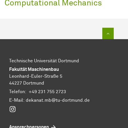
Computational Mechanics
Zum Sei
Technische Universität Dortmund
Fakultät Maschinenbau
Leonhard-Euler-Straße 5
44227 Dortmund
Telefon:
+49 231 755 2723
E-Mail:
dekanat.mb@tu-dortmund.de
Instagram
Ansprechpersonen