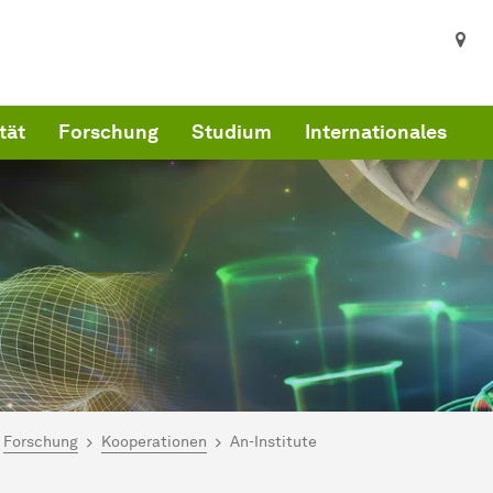
tät
Forschung
Studium
Internationales
ind hier:
artseite
Forschung
Kooperationen
An-Institute