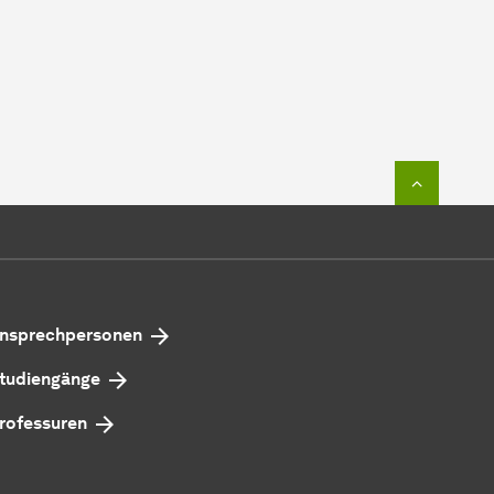
Zum Seit
nsprechpersonen
tudiengänge
rofessuren