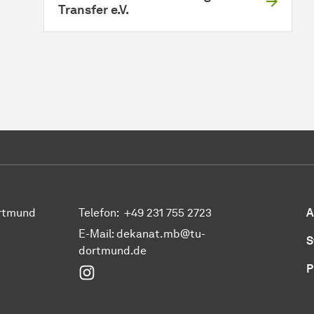
Transfer e.V.
ortmund
Telefon:
+49 231 755 2723
A
E-Mail:
dekanat.mb@tu-
S
dortmund.de
P
Instagram