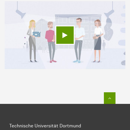
Video abspielen
Zum Seit
Technische Universität Dortmund