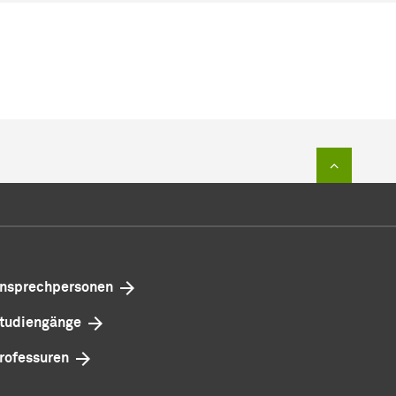
Zum Sei
nsprechpersonen
tudiengänge
rofessuren