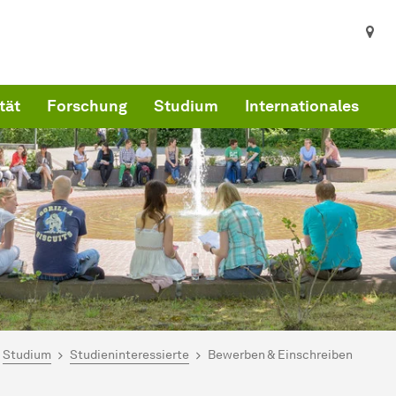
tät
Forschung
Studium
Internationales
ind hier:
artseite
Studium
Studieninteressierte
Bewerben & Einschreiben