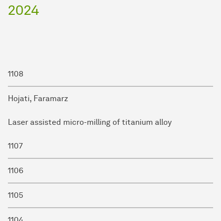
2024
Promovend
Titel der Dissertation
1108
Promotions-Nr.
Hojati, Faramarz
Laser assisted micro-milling of titanium alloy
1107
1106
1105
1104