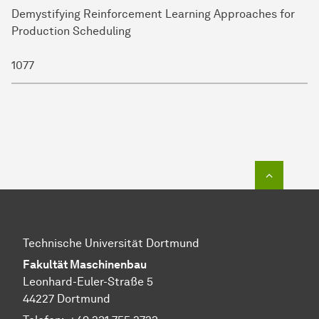
Demystifying Reinforcement Learning Approaches for
Production Scheduling
1077
Zum Seit
Technische Universität Dortmund
Fakultät Maschinenbau
Leonhard-Euler-Straße 5
44227 Dortmund